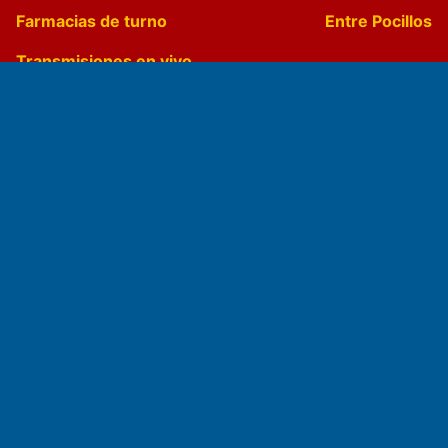
Farmacias de turno
Entre Pocillos
Transmisiones en vivo
El Diario de Papel en DIGITAL
Fundado por el
Doctor Antonio Nemesio
Primera edición: Domingo 3 de Mayo de 1992
Miembro de ADIRA,ADEPA y CPPAL