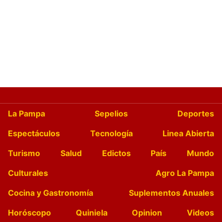
La Pampa
Sepelios
Deportes
Espectáculos
Tecnología
Linea Abierta
Turismo
Salud
Edictos
País
Mundo
Culturales
Agro La Pampa
Cocina y Gastronomía
Suplementos Anuales
Horóscopo
Quiniela
Opinion
Videos