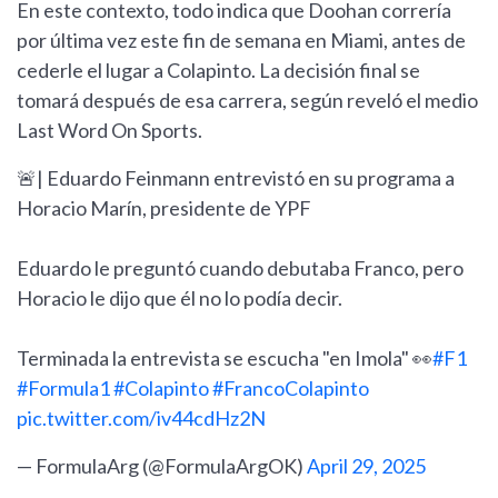
En este contexto, todo indica que Doohan correría
por última vez este fin de semana en Miami, antes de
cederle el lugar a Colapinto. La decisión final se
tomará después de esa carrera, según reveló el medio
Last Word On Sports.
🚨| Eduardo Feinmann entrevistó en su programa a
Horacio Marín, presidente de YPF
Eduardo le preguntó cuando debutaba Franco, pero
Horacio le dijo que él no lo podía decir.
Terminada la entrevista se escucha "en Imola" 👀
#F1
#Formula1
#Colapinto
#FrancoColapinto
pic.twitter.com/iv44cdHz2N
— FormulaArg (@FormulaArgOK)
April 29, 2025