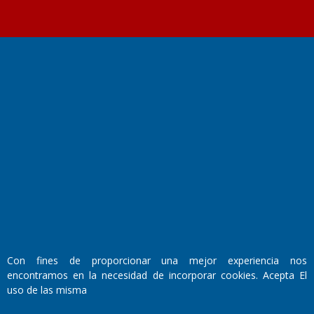
Fundado por el
Doctor Antonio Nemesio
Primera edición: Domingo 3 de Mayo de 1992
Miembro de ADIRA,ADEPA y CPPAL
Propietario: El Diario SRL
Director Periodístico:
Walter René Goñi
Con fines de proporcionar una mejor experiencia nos
encontramos en la necesidad de incorporar cookies. Acepta El
Domicilio Legal: José Ingenieros 855,
uso de las misma
Santa Rosa, La Pampa.
Número de Registro DNDA: