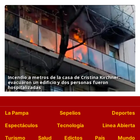
Incendio a metros de la casa de Cristina Kirchner:
evacuaron un edificio y dos personas fueron
hospitalizadas
La Pampa
Sepelios
Deportes
Espectáculos
Tecnología
Linea Abierta
Turismo
Salud
Edictos
País
Mundo