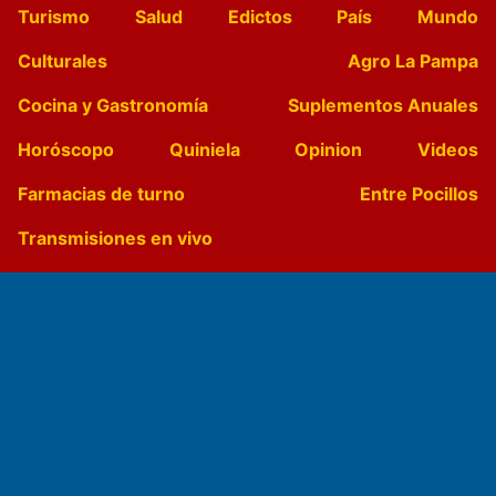
Turismo
Salud
Edictos
País
Mundo
Culturales
Agro La Pampa
Cocina y Gastronomía
Suplementos Anuales
Horóscopo
Quiniela
Opinion
Videos
Farmacias de turno
Entre Pocillos
Transmisiones en vivo
El Diario de Papel en DIGITAL