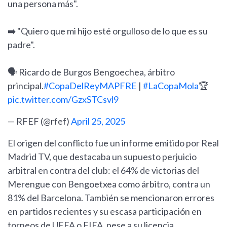
una persona más".
➡️ "Quiero que mi hijo esté orgulloso de lo que es su
padre".
🗣️ Ricardo de Burgos Bengoechea, árbitro
principal.
#CopaDelReyMAPFRE
|
#LaCopaMola
🏆
pic.twitter.com/GzxSTCsvl9
— RFEF (@rfef)
April 25, 2025
El origen del conflicto fue un informe emitido por Real
Madrid TV, que destacaba un supuesto perjuicio
arbitral en contra del club: el 64% de victorias del
Merengue con Bengoetxea como árbitro, contra un
81% del Barcelona. También se mencionaron errores
en partidos recientes y su escasa participación en
torneos de UEFA o FIFA, pese a su licencia