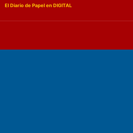
El Diario de Papel en DIGITAL
Fundado por el
Doctor Antonio Nemesio
Primera edición: Domingo 3 de Mayo de 1992
Miembro de ADIRA,ADEPA y CPPAL
Propietario: El Diario SRL
Director Periodístico:
Walter René Goñi