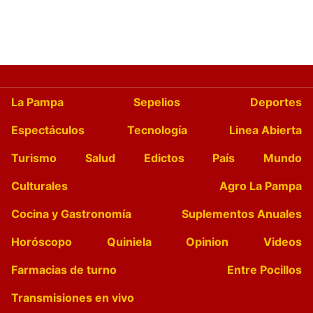
La Pampa
Sepelios
Deportes
Espectáculos
Tecnología
Linea Abierta
Turismo
Salud
Edictos
País
Mundo
Culturales
Agro La Pampa
Cocina y Gastronomía
Suplementos Anuales
Horóscopo
Quiniela
Opinion
Videos
Farmacias de turno
Entre Pocillos
Transmisiones en vivo