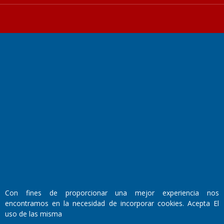
Fundado por el
Doctor Antonio Nemesio
Primera edición: Domingo 3 de Mayo de 1992
Miembro de ADIRA,ADEPA y CPPAL
Propietario: El Diario SRL
Director Periodístico:
Walter René Goñi
Con fines de proporcionar una mejor experiencia nos
encontramos en la necesidad de incorporar cookies. Acepta El
Domicilio Legal: José Ingenieros 855,
uso de las misma
Santa Rosa, La Pampa.