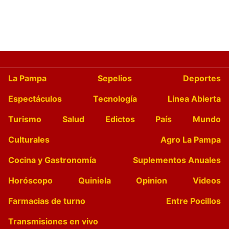
La Pampa
Sepelios
Deportes
Espectáculos
Tecnología
Linea Abierta
Turismo
Salud
Edictos
País
Mundo
Culturales
Agro La Pampa
Cocina y Gastronomía
Suplementos Anuales
Horóscopo
Quiniela
Opinion
Videos
Farmacias de turno
Entre Pocillos
Transmisiones en vivo