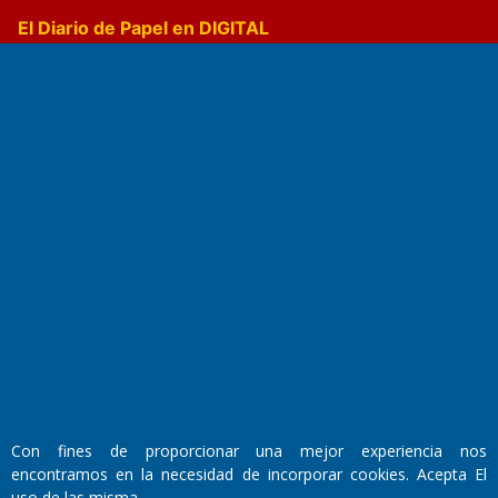
El Diario de Papel en DIGITAL
Fundado por el
Doctor Antonio Nemesio
Primera edición: Domingo 3 de Mayo de 1992
Miembro de ADIRA,ADEPA y CPPAL
Propietario: El Diario SRL
Director Periodístico:
Con fines de proporcionar una mejor experiencia nos
Walter René Goñi
encontramos en la necesidad de incorporar cookies. Acepta El
uso de las misma