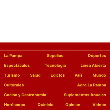
La Pampa
Sepelios
Deportes
Espectáculos
Tecnología
Linea Abierta
Turismo
Salud
Edictos
País
Mundo
Culturales
Agro La Pampa
Cocina y Gastronomía
Suplementos Anuales
Horóscopo
Quiniela
Opinion
Videos