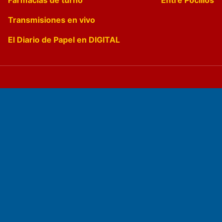
Transmisiones en vivo
El Diario de Papel en DIGITAL
Fundado por el
Doctor Antonio Nemesio
Primera edición: Domingo 3 de Mayo de 1992
Miembro de ADIRA,ADEPA y CPPAL
Propietario: El Diario SRL