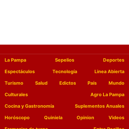
La Pampa
Sepelios
Deportes
Espectáculos
Tecnología
Linea Abierta
Turismo
Salud
Edictos
País
Mundo
Culturales
Agro La Pampa
Cocina y Gastronomía
Suplementos Anuales
Horóscopo
Quiniela
Opinion
Videos
Farmacias de turno
Entre Pocillos