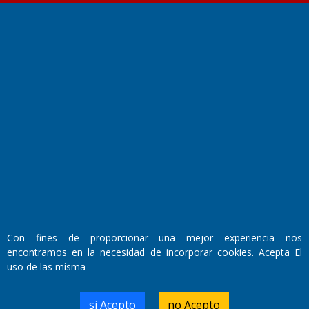
Fundado por el
Doctor Antonio Nemesio
Primera edición: Domingo 3 de Mayo de 1992
Miembro de ADIRA,ADEPA y CPPAL
Propietario: El Diario SRL
Director Periodístico:
Walter René Goñi
Con fines de proporcionar una mejor experiencia nos
encontramos en la necesidad de incorporar cookies. Acepta El
uso de las misma
Domicilio Legal: José Ingenieros 855,
Santa Rosa, La Pampa.
Número de Registro DNDA:
si Acepto
no Acepto