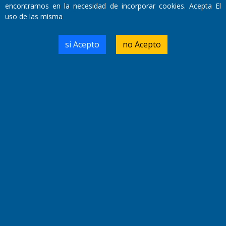
encontramos en la necesidad de incorporar cookies. Acepta El
uso de las misma
Domicilio Legal: José Ingenieros 855,
Santa Rosa, La Pampa.
si Acepto
no Acepto
Número de Registro DNDA:
RL-2019-55551274-APN-DNDA#MJ
Edición #
9418
Fecha de Edición:
7/08/2026
Fecha de Inicio: 19/10/2000
Director General de Contenidos:
Dr. Jorge Ricardo Nemesio
Redacción, Administración,
Oficina Comercial y Planta Impresora:
José Ingenieros 855,
Santa Rosa, La Pampa, Argentina.
Tel: (02954) 411117/18/19/20
Cel: +54 2954 535213