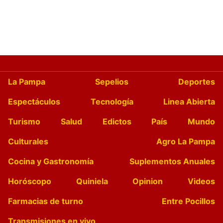
La Pampa
Sepelios
Deportes
Espectáculos
Tecnología
Linea Abierta
Turismo
Salud
Edictos
País
Mundo
Culturales
Agro La Pampa
Cocina y Gastronomía
Suplementos Anuales
Horóscopo
Quiniela
Opinion
Videos
Farmacias de turno
Entre Pocillos
Transmisiones en vivo