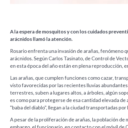
A la espera de mosquitos y con los cuidados preventi
arácnidos llamó la atención.
Rosario enfrenta una invasión de arañas, fenómeno q
arácnidos. Según Carlos Tasinato, de Control de Vect
en esta época del año están en plena reproducción, e
Las arañas, que cumplen funciones como cazar, transp
visto favorecidas por las recientes lluvias abundantes
terrestres, suben a lugares altos, a árboles, algún so
es como para protegerse de esa cantidad elevada de 
"baba del diablo", llegan a la ciudad transportadas por
A pesar de la proliferación de arañas, la población de
embargo, el funcionario, en contacto con el móvil de 