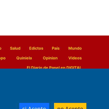
o
Salud
Edictos
País
Mundo
opo
Quiniela
Opinion
Videos
El Diario de Papel en DIGITAL
e Contenidos:
Nemesio
ración,
si Acepto
no Acepto