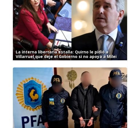
La interna libertaria estalla: Quirno le pidió a
Villarruel que deje el Gobierno si no apoya a Milei