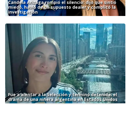
Candela Arizaga rompió el silencio: dijo que sintió
miedo, habló de un supuesto dealer y complicó la
investigación
Fue a alentar a la Selección y terminó detenida: el
drama de una niñera argentina en Estados Unidos