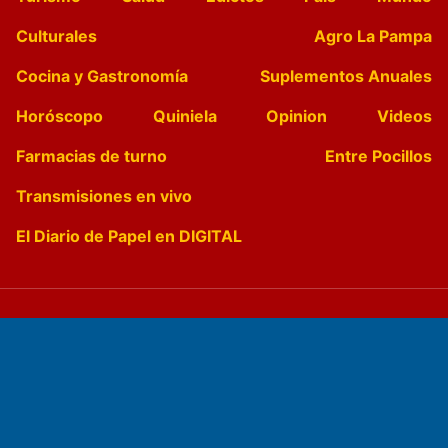
Culturales
Agro La Pampa
Cocina y Gastronomía
Suplementos Anuales
Horóscopo
Quiniela
Opinion
Videos
Farmacias de turno
Entre Pocillos
Transmisiones en vivo
El Diario de Papel en DIGITAL