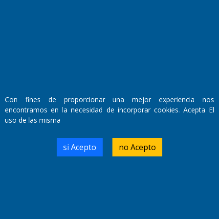
Fundado por el
Doctor Antonio Nemesio
Primera edición: Domingo 3 de Mayo de 1992
Miembro de ADIRA,ADEPA y CPPAL
Propietario: El Diario SRL
Director Periodístico:
Walter René Goñi
Con fines de proporcionar una mejor experiencia nos
encontramos en la necesidad de incorporar cookies. Acepta El
uso de las misma
Domicilio Legal: José Ingenieros 855,
Santa Rosa, La Pampa.
Número de Registro DNDA:
si Acepto
no Acepto
RL-2019-55551274-APN-DNDA#MJ
Edición #
9419
Fecha de Edición:
8/08/2026
Fecha de Inicio: 19/10/2000
Director General de Contenidos: