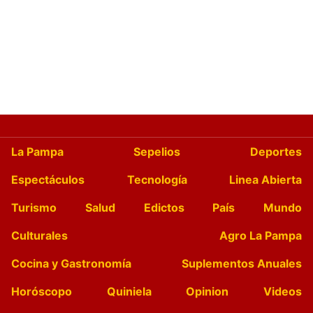
La Pampa
Sepelios
Deportes
Espectáculos
Tecnología
Linea Abierta
Turismo
Salud
Edictos
País
Mundo
Culturales
Agro La Pampa
Cocina y Gastronomía
Suplementos Anuales
Horóscopo
Quiniela
Opinion
Videos