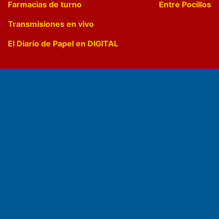
Farmacias de turno
Entre Pocillos
Transmisiones en vivo
El Diario de Papel en DIGITAL
Fundado por el
Doctor Antonio Nemesio
Primera edición: Domingo 3 de Mayo de 1992
Miembro de ADIRA,ADEPA y CPPAL
Propietario: El Diario SRL