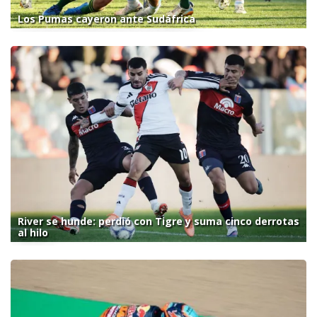
Los Pumas cayeron ante Sudáfrica
River se hunde: perdió con Tigre y suma cinco derrotas
al hilo