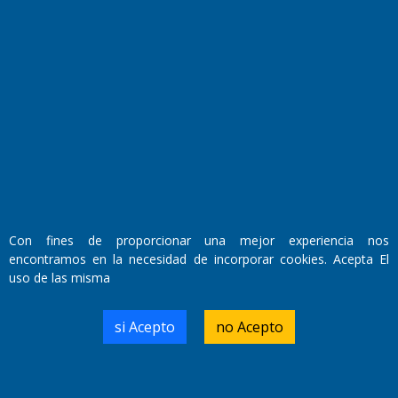
Fundado por el
Doctor Antonio Nemesio
Primera edición: Domingo 3 de Mayo de 1992
Miembro de ADIRA,ADEPA y CPPAL
Propietario: El Diario SRL
Director Periodístico:
Walter René Goñi
Con fines de proporcionar una mejor experiencia nos
encontramos en la necesidad de incorporar cookies. Acepta El
Domicilio Legal: José Ingenieros 855,
uso de las misma
Santa Rosa, La Pampa.
Número de Registro DNDA:
RL-2019-55551274-APN-DNDA#MJ
si Acepto
no Acepto
Edición #
7256
Fecha de Edición:
04/09/20
Fecha de Inicio: 19/10/2000