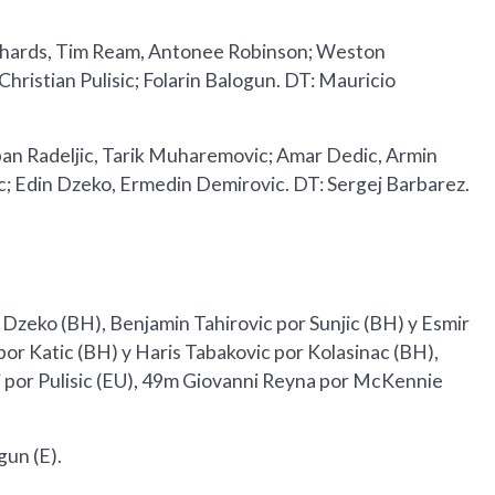
ichards, Tim Ream, Antonee Robinson; Weston
hristian Pulisic; Folarin Balogun. DT: Mauricio
jepan Radeljic, Tarik Muharemovic; Amar Dedic, Armin
ic; Edin Dzeko, Ermedin Demirovic. DT: Sergej Barbarez.
zeko (BH), Benjamin Tahirovic por Sunjic (BH) y Esmir
or Katic (BH) y Haris Tabakovic por Kolasinac (BH),
i por Pulisic (EU), 49m Giovanni Reyna por McKennie
gun (E).