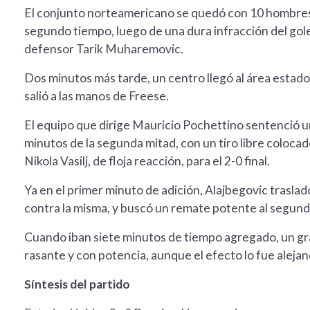
El conjunto norteamericano se quedó con 10 hombres y
segundo tiempo, luego de una dura infracción del gole
defensor Tarik Muharemovic.
Dos minutos más tarde, un centro llegó al área estad
salió a las manos de Freese.
El equipo que dirige Mauricio Pochettino sentenció u
minutos de la segunda mitad, con un tiro libre coloca
Nikola Vasilj, de floja reacción, para el 2-0 final.
Ya en el primer minuto de adición, Alajbegovic trasla
contra la misma, y buscó un remate potente al segund
Cuando iban siete minutos de tiempo agregado, un gr
rasante y con potencia, aunque el efecto lo fue alejand
Síntesis del partido