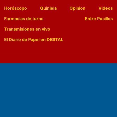
Horóscopo
Quiniela
Opinion
Videos
Farmacias de turno
Entre Pocillos
Transmisiones en vivo
El Diario de Papel en DIGITAL