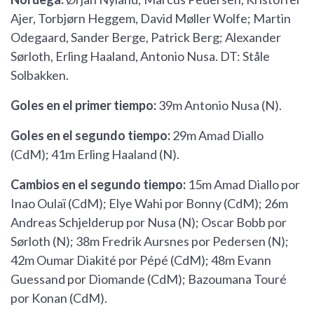
Ajer, Torbjørn Heggem, David Møller Wolfe; Martin
Odegaard, Sander Berge, Patrick Berg; Alexander
Sørloth, Erling Haaland, Antonio Nusa. DT: Ståle
Solbakken.
Goles en el primer tiempo:
39m Antonio Nusa (N).
Goles en el segundo tiempo:
29m Amad Diallo
(CdM); 41m Erling Haaland (N).
Cambios en el segundo tiempo:
15m Amad Diallo por
Inao Oulaï (CdM); Elye Wahi por Bonny (CdM); 26m
Andreas Schjelderup por Nusa (N); Oscar Bobb por
Sørloth (N); 38m Fredrik Aursnes por Pedersen (N);
42m Oumar Diakité por Pépé (CdM); 48m Evann
Guessand por Diomande (CdM); Bazoumana Touré
por Konan (CdM).