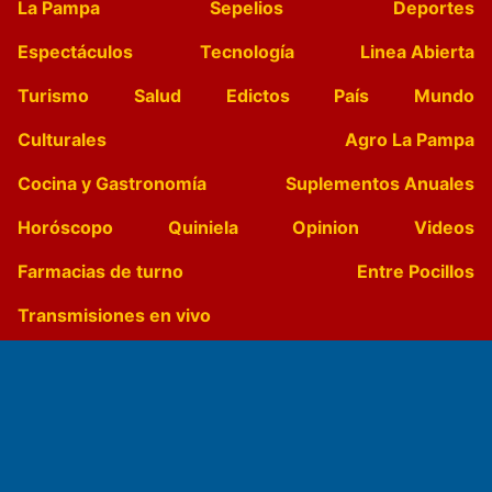
La Pampa
Sepelios
Deportes
Espectáculos
Tecnología
Linea Abierta
Turismo
Salud
Edictos
País
Mundo
Culturales
Agro La Pampa
Cocina y Gastronomía
Suplementos Anuales
Horóscopo
Quiniela
Opinion
Videos
Farmacias de turno
Entre Pocillos
Transmisiones en vivo
El Diario de Papel en DIGITAL