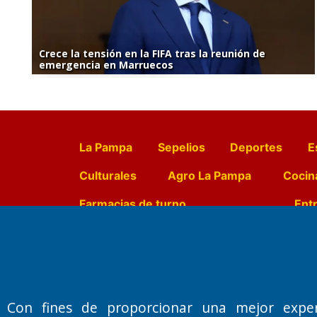
Crece la tensión en la FIFA tras la reunión de
emergencia en Marruecos
La Pampa
Sepelios
Deportes
E
Culturales
Agro La Pampa
Cocin
Farmacias de turno
Entr
Fundado por el
Doctor Antonio 
Primera edición: Domingo 3 de May
Con fines de proporcionar una mejor expe
Miembro de ADIRA,ADEPA y CPPAL