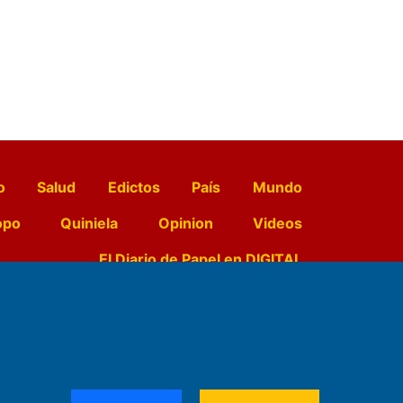
o
Salud
Edictos
País
Mundo
opo
Quiniela
Opinion
Videos
El Diario de Papel en DIGITAL
e Contenidos:
Nemesio
ración,