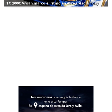
TC 2000: Vivian marcó el ritmo en el regreso a Toay