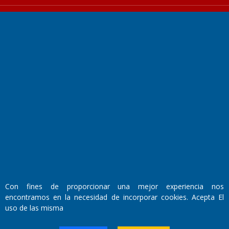
Fundado por el
Doctor Antonio Nemesio
Primera edición: Domingo 3 de Mayo de 1992
Miembro de ADIRA,ADEPA y CPPAL
Propietario: El Diario SRL
Director Periodístico:
Walter René Goñi
Con fines de proporcionar una mejor experiencia nos
encontramos en la necesidad de incorporar cookies. Acepta El
uso de las misma
Domicilio Legal: José Ingenieros 855,
Santa Rosa, La Pampa.