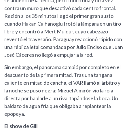
se adueñó de la pelota, pero chocó una y otra vez
contra un muro que desactivó cada centro frontal.
Recién a los 35 minutos llegó el primer gran susto,
cuando Hakan Calhanoglu frotó la lámpara en un tiro
libre y encontró a Mert Müldür, cuyo cabezazo
reventó el travesaño. Paraguay reaccionó rápido con
una réplica letal comandada por Julio Enciso que Juan
José Cáceres no llegó a empujar a la red.
Sin embargo, el panorama cambió por completo en el
descuento de la primera mitad. Tras una tangana
caliente en mitad de cancha, el VAR llamó al árbitro y
la noche se puso negra: Miguel Almirón vio la roja
directa por hablarle a un rival tapándose la boca. Un
baldazo de agua fría que obligaba a replantear la
epopeya.
El show de Gill