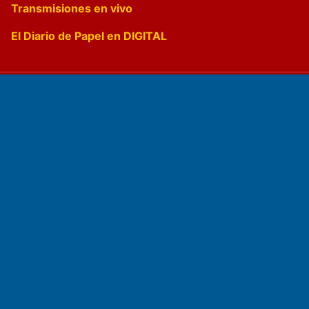
Transmisiones en vivo
El Diario de Papel en DIGITAL
Fundado por el
Doctor Antonio Nemesio
Primera edición: Domingo 3 de Mayo de 1992
Miembro de ADIRA,ADEPA y CPPAL
Propietario: El Diario SRL
Director Periodístico: