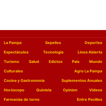
La Pampa
Sepelios
Deportes
Espectáculos
Tecnología
Linea Abierta
Turismo
Salud
Edictos
País
Mundo
Culturales
Agro La Pampa
Cocina y Gastronomía
Suplementos Anuales
Horóscopo
Quiniela
Opinion
Videos
Farmacias de turno
Entre Pocillos