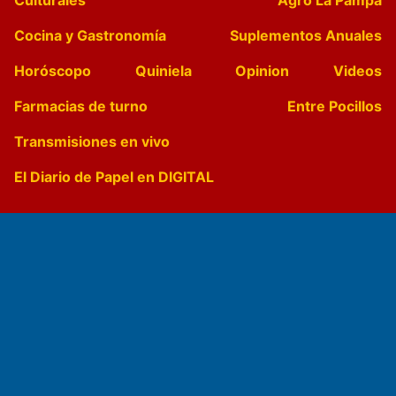
Cocina y Gastronomía
Suplementos Anuales
Horóscopo
Quiniela
Opinion
Videos
Farmacias de turno
Entre Pocillos
Transmisiones en vivo
El Diario de Papel en DIGITAL