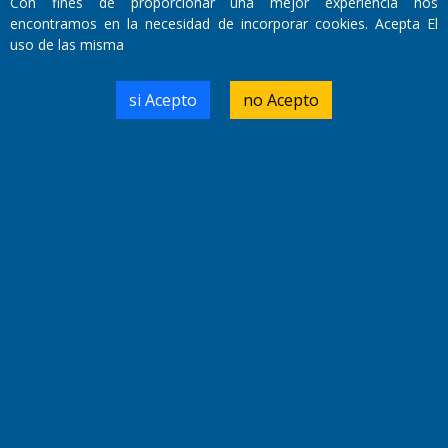
Con fines de proporcionar una mejor experiencia nos
encontramos en la necesidad de incorporar cookies. Acepta El
uso de las misma
Domicilio Legal: José Ingenieros 855,
Santa Rosa, La Pampa.
si Acepto
no Acepto
Número de Registro DNDA:
RL-2019-55551274-APN-DNDA#MJ
Edición #
7256
Fecha de Edición:
04/09/20
Fecha de Inicio: 19/10/2000
Director General de Contenidos:
Dr. Jorge Ricardo Nemesio
Redacción, Administración,
Oficina Comercial y Planta Impresora:
José Ingenieros 855,
Santa Rosa, La Pampa, Argentina.
Tel: (02954) 411117/18/19/20
Cel: +54 2954 535213