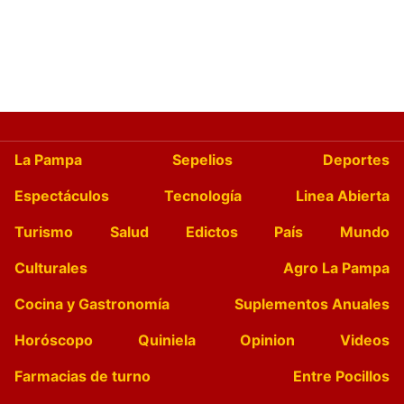
La Pampa
Sepelios
Deportes
Espectáculos
Tecnología
Linea Abierta
Turismo
Salud
Edictos
País
Mundo
Culturales
Agro La Pampa
Cocina y Gastronomía
Suplementos Anuales
Horóscopo
Quiniela
Opinion
Videos
Farmacias de turno
Entre Pocillos