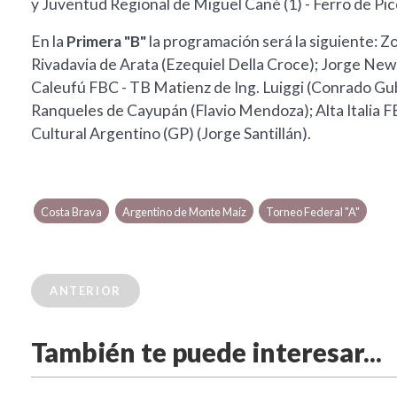
y Juventud Regional de Miguel Cané (1) - Ferro de Pic
En la
Primera "B"
la programación será la siguiente: Z
Rivadavia de Arata (Ezequiel Della Croce); Jorge Ne
Caleufú FBC - TB Matienz de Ing. Luiggi (Conrado Guba
Ranqueles de Cayupán (Flavio Mendoza); Alta Italia F
Cultural Argentino (GP) (Jorge Santillán).
Costa Brava
Argentino de Monte Maíz
Torneo Federal "A"
ANTERIOR
También te puede interesar...