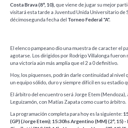
Costa Brava (8°, 10),
que viene de jugar su mejor part
visitará esta tarde a Juventud Unida Universitario de 
décimosegunda fecha del
Torneo Federal "A".
El elenco pampeano dio una muestra de caracter el 
agotarse. Los dirigidos por Rodrigo Villalonga fuero
una victoria aún más amplia que el 2 a 0 definitivo.
Hoy, los piquenses, podrán darle continuidad al nive
un equipo sólido, duro y siempre difícil en su estadio
El árbitro del encuentro será Jorge Etem (Mendoza)
Leguizamón, con Matías Zapata como cuarto árbitro.
La programación completa para hoy es la siguiente:
15
(GP) (Jorge Etem); 15:30hs Argentino (MM) (2°, 15) -