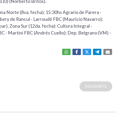
o (0) (Norberto Britos).
ona Norte (8va. fecha): 15:30hs Agrario de Parera -
wbery de Rancul - Larroudé FBC (Mauricio Navarro);
r). Zona Sur (12da. fecha): Cultura Integral -
BC - Martini FBC (Andrés Cuello); Dep. Belgrano (VM) -
SIGUIENTE