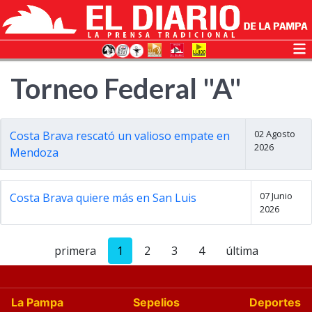
Torneo Federal "A"
02 Agosto
Costa Brava rescató un valioso empate en
2026
Mendoza
07 Junio
Costa Brava quiere más en San Luis
2026
primera
1
2
3
4
última
La Pampa
Sepelios
Deportes