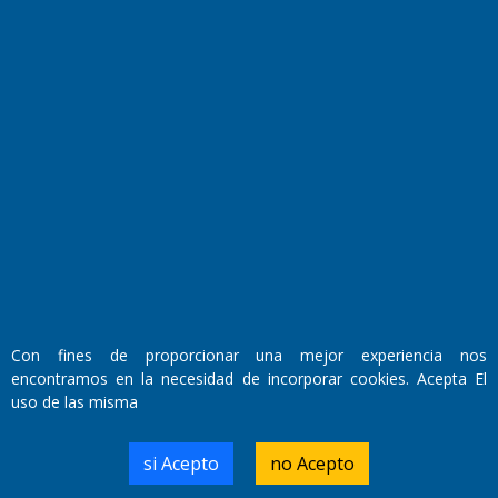
Fundado por el
Doctor Antonio Nemesio
Primera edición: Domingo 3 de Mayo de 1992
Miembro de ADIRA,ADEPA y CPPAL
Propietario: El Diario SRL
Director Periodístico:
Con fines de proporcionar una mejor experiencia nos
Walter René Goñi
encontramos en la necesidad de incorporar cookies. Acepta El
uso de las misma
Domicilio Legal: José Ingenieros 855,
si Acepto
no Acepto
Santa Rosa, La Pampa.
Número de Registro DNDA: