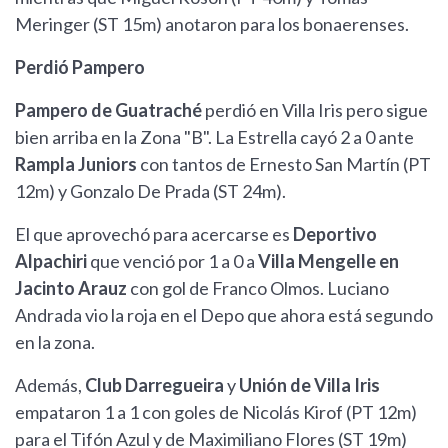
Meringer (ST 15m) anotaron para los bonaerenses.
Perdió Pampero
Pampero de Guatraché
perdió en Villa Iris pero sigue
bien arriba en la Zona "B". La Estrella cayó 2 a 0 ante
Rampla Juniors
con tantos de Ernesto San Martín (PT
12m) y Gonzalo De Prada (ST 24m).
El que aprovechó para acercarse es
De
portivo
Alpachiri
que venció por 1 a 0 a
Villa Mengelle en
Jacinto Arauz
con gol de Franco Olmos. Luciano
Andrada vio la roja en el Depo que ahora está segundo
en la zona.
Además,
Club Darregueira
y
Unión de Villa Iris
empataron 1 a 1 con goles de Nicolás Kirof (PT 12m)
para el Tifón Azul y de Maximiliano Flores (ST 19m)