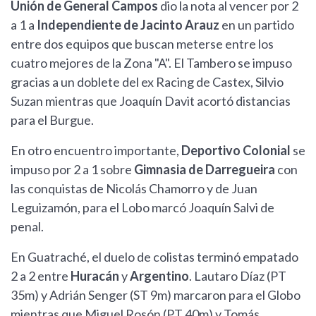
Unión de General Campos
dio la nota al vencer por 2
a 1 a
Independiente de Jacinto Arauz
en un partido
entre dos equipos que buscan meterse entre los
cuatro mejores de la Zona "A". El Tambero se impuso
gracias a un doblete del ex Racing de Castex, Silvio
Suzan mientras que Joaquín Davit acortó distancias
para el Burgue.
En otro encuentro importante,
Deportivo Colonial
se
impuso por 2 a 1 sobre
Gimnasia de Darregueira
con
las conquistas de Nicolás Chamorro y de Juan
Leguizamón, para el Lobo marcó Joaquín Salvi de
penal.
En Guatraché, el duelo de colistas terminó empatado
2 a 2 entre
Huracán
y
Argentino
. Lautaro Díaz (PT
35m) y Adrián Senger (ST 9m) marcaron para el Globo
mientras que Miguel Rosón (PT 40m) y Tomás