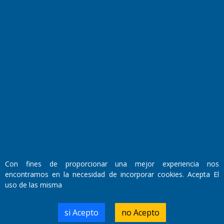
Fundado por el
Doctor Antonio Nemesio
Primera edición: Domingo 3 de Mayo de 1992
Miembro de ADIRA,ADEPA y CPPAL
Propietario: El Diario SRL
Director Periodístico:
Con fines de proporcionar una mejor experiencia nos
Walter René Goñi
encontramos en la necesidad de incorporar cookies. Acepta El
uso de las misma
Domicilio Legal: José Ingenieros 855,
si Acepto
no Acepto
Santa Rosa, La Pampa.
Número de Registro DNDA: