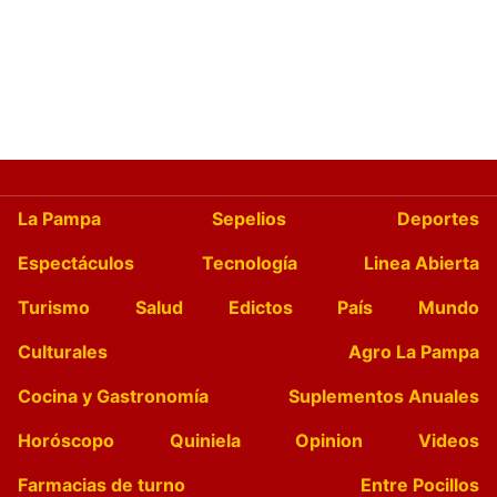
La Pampa
Sepelios
Deportes
Espectáculos
Tecnología
Linea Abierta
Turismo
Salud
Edictos
País
Mundo
Culturales
Agro La Pampa
Cocina y Gastronomía
Suplementos Anuales
Horóscopo
Quiniela
Opinion
Videos
Farmacias de turno
Entre Pocillos