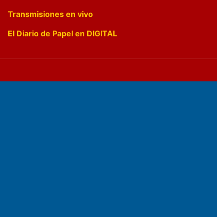
Transmisiones en vivo
El Diario de Papel en DIGITAL
Fundado por el
Doctor Antonio Nemesio
Primera edición: Domingo 3 de Mayo de 1992
Miembro de ADIRA,ADEPA y CPPAL
Propietario: El Diario SRL
Director Periodístico: