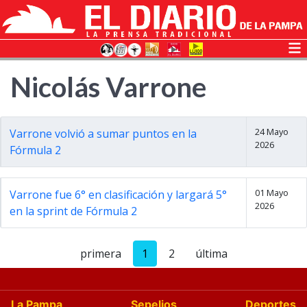
Nicolás Varrone
24 Mayo
Varrone volvió a sumar puntos en la
2026
Fórmula 2
01 Mayo
Varrone fue 6° en clasificación y largará 5°
2026
en la sprint de Fórmula 2
primera
1
2
última
La Pampa
Sepelios
Deportes