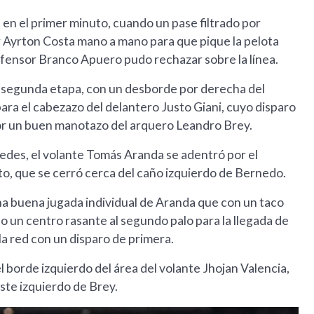
, en el primer minuto, cuando un pase filtrado por
r Ayrton Costa mano a mano para que pique la pelota
efensor Branco Apuero pudo rechazar sobre la línea.
la segunda etapa, con un desborde por derecha del
ra el cabezazo del delantero Justo Giani, cuyo disparo
por un buen manotazo del arquero Leandro Brey.
aredes, el volante Tomás Aranda se adentró por el
to, que se cerró cerca del caño izquierdo de Bernedo.
na buena jugada individual de Aranda que con un taco
o un centro rasante al segundo palo para la llegada de
la red con un disparo de primera.
borde izquierdo del área del volante Jhojan Valencia,
oste izquierdo de Brey.