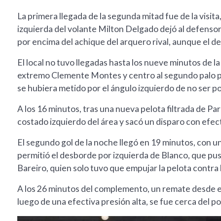
La primera llegada de la segunda mitad fue de la visita
izquierda del volante Milton Delgado dejó al defenso
por encima del achique del arquero rival, aunque el d
El local no tuvo llegadas hasta los nueve minutos de 
extremo Clemente Montes y centro al segundo palo pa
se hubiera metido por el ángulo izquierdo de no ser 
A los 16 minutos, tras una nueva pelota filtrada de P
costado izquierdo del área y sacó un disparo con efec
El segundo gol de la noche llegó en 19 minutos, con u
permitió el desborde por izquierda de Blanco, que pus
Bareiro, quien solo tuvo que empujar la pelota contra 
A los 26 minutos del complemento, un remate desde el 
luego de una efectiva presión alta, se fue cerca del p