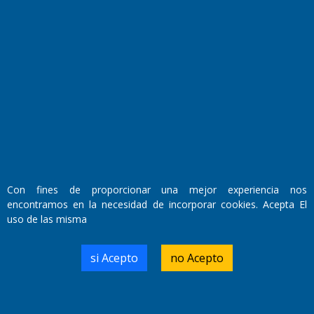
Fundado por el
Doctor Antonio Nemesio
Con fines de proporcionar una mejor experiencia nos
Primera edición: Domingo 3 de Mayo de 1992
encontramos en la necesidad de incorporar cookies. Acepta El
Miembro de ADIRA,ADEPA y CPPAL
Propietario: El Diario SRL
uso de las misma
Director Periodístico:
Walter René Goñi
si Acepto
no Acepto
Domicilio Legal: José Ingenieros 855,
Santa Rosa, La Pampa.