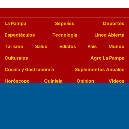
La Pampa
Sepelios
Deportes
Espectáculos
Tecnología
Linea Abierta
Turismo
Salud
Edictos
País
Mundo
Culturales
Agro La Pampa
Cocina y Gastronomía
Suplementos Anuales
Horóscopo
Quiniela
Opinion
Videos
Farmacias de turno
Entre Pocillos
Transmisiones en vivo
El Diario de Papel en DIGITAL