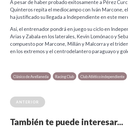
A pesar de haber probado exitosamente a Pérez Curci
Quinteros repita el mediocampo con Iván Marcone, el 
ha justificado su llegada a Independiente en este mer
Así, el entrenador pondrá en juego su ciclo en Indepe
Arias y Zabala en los laterales, Kevin Lomónaco y Seb
compuesto por Marcone, Millán y Malcorra y el tride
en los extremos y el centrodelantero paraguayo y go
Clásico de Avellaneda
Racing Club
Club Atlético independiente
ANTERIOR
También te puede interesar...