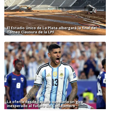
El Estadio Único de La Plata albergará la final del
Torneo Clausura de la LPF
La oferta desde España que daría un giro
inesperado al futuro del Cuti Romero