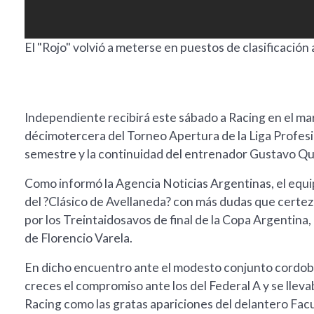
El "Rojo" volvió a meterse en puestos de clasificación a
Independiente recibirá este sábado a Racing en el marc
décimotercera del Torneo Apertura de la Liga Profesio
semestre y la continuidad del entrenador Gustavo Qu
Como informó la Agencia Noticias Argentinas, el equip
del ?Clásico de Avellaneda? con más dudas que certeza
por los Treintaidosavos de final de la Copa Argentina
de Florencio Varela.
En dicho encuentro ante el modesto conjunto cordobé
creces el compromiso ante los del Federal A y se llev
Racing como las gratas apariciones del delantero Fa