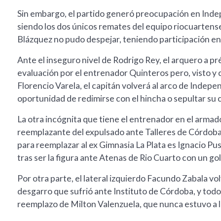
Sin embargo, el partido generó preocupación en Indepe
siendo los dos únicos remates del equipo riocuartense
Blázquez no pudo despejar, teniendo participación en 
Ante el inseguro nivel de Rodrigo Rey, el arquero a 
evaluación por el entrenador Quinteros pero, visto y
Florencio Varela, el capitán volverá al arco de Indep
oportunidad de redimirse con el hincha o sepultar su ci
La otra incógnita que tiene el entrenador en el armad
reemplazante del expulsado ante Talleres de Córdoba:
para reemplazar al ex Gimnasia La Plata es Ignacio Pus
tras ser la figura ante Atenas de Rio Cuarto con un gol
Por otra parte, el lateral izquierdo Facundo Zabala vol
desgarro que sufrió ante Instituto de Córdoba, y todo
reemplazo de Milton Valenzuela, que nunca estuvo a l