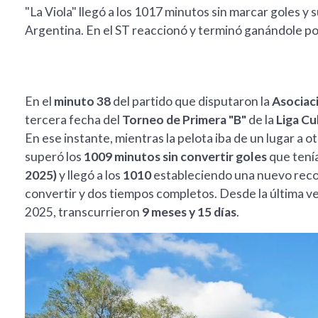
"La Viola" llegó a los 1017 minutos sin marcar goles y
Argentina. En el ST reaccionó y terminó ganándole por
En el
minuto 38
del partido que disputaron la
Asociac
tercera fecha del
Torneo de Primera "B"
de la
Liga Cu
En ese instante, mientras la pelota iba de un lugar a ot
superó los
1009 minutos sin convertir goles
que tení
2025)
y llegó a los
1010
estableciendo una nuevo record
convertir y dos tiempos completos. Desde la última vez
2025, transcurrieron
9 meses y 15 días
.