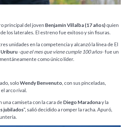
o principal del joven
Benjamín Villalba (17 años)
quien
e los laterales. El estreno fue exitoso y sin fisuras.
res unidades en la competencia y alcanzó la línea de El
a
Uribu
ru
-
que el mes que viene cumple 100 años
- fue un
omentáneamente como único líder.
iado, solo
Wendy Benvenuto
, con sus pinceladas,
l arco rival.
on una camiseta con la cara de
Diego Maradona
y la
s jubilados
", salió decidido a romper la racha. Apuró,
untería.