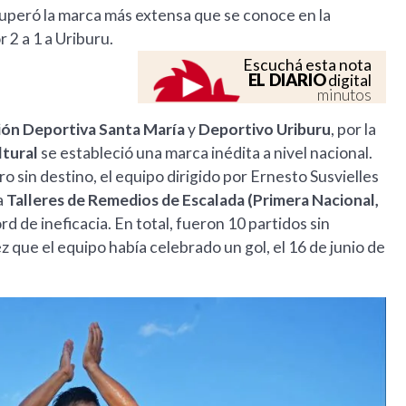
 superó la marca más extensa que se conoce en la
 2 a 1 a Uriburu.
Escuchá esta nota
EL DIARIO
digital
minutos
ión Deportiva Santa María
y
Deportivo Uriburu
, por la
ltural
se estableció una marca inédita a nivel nacional.
ro sin destino, el equipo dirigido por Ernesto Susvielles
a
Talleres de Remedios de Escalada (Primera Nacional,
 de ineficacia. En total, fueron 10 partidos sin
 que el equipo había celebrado un gol, el 16 de junio de