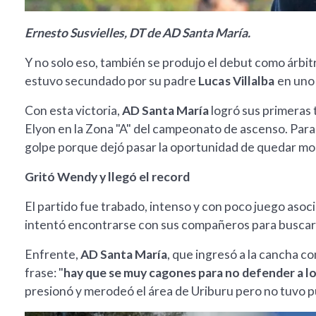
Ernesto Susvielles, DT de AD Santa María.
Y no solo eso, también se produjo el debut como árbitr
estuvo secundado por su padre
Lucas Villalba
en uno d
Con esta victoria,
AD Santa María
logró sus primeras t
Elyon en la Zona "A" del campeonato de ascenso. Par
golpe porque dejó pasar la oportunidad de quedar m
Gritó Wendy y llegó el record
El partido fue trabado, intenso y con poco juego asoc
intentó encontrarse con sus compañeros para buscar e
Enfrente,
AD Santa María
, que ingresó a la cancha c
frase: "
hay que se muy cagones para no defender a lo
presionó y merodeó el área de Uriburu pero no tuvo p