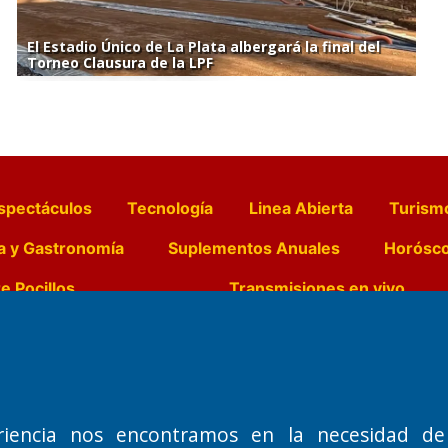
El Estadio Único de La Plata albergará la final del
Torneo Clausura de la LPF
spectáculos
Tecnología
Linea Abierta
Turism
a y Gastronomía
Suplementos Anuales
Horósc
e Pocillos
Transmisiones en vivo
Nemesio
Domicilio Legal: José Ingenieros 855,
Director General d
o de 1992
Santa Rosa, La Pampa.
Dr. Jorge Ricardo 
riencia nos encontramos en la necesidad de
Número de Registro DNDA:
Redacción, Administ