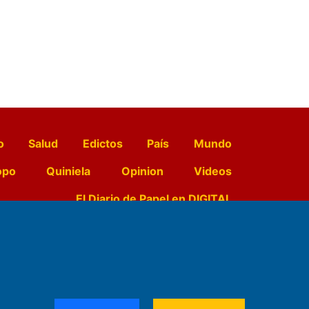
o
Salud
Edictos
País
Mundo
opo
Quiniela
Opinion
Videos
El Diario de Papel en DIGITAL
e Contenidos:
Nemesio
ración,