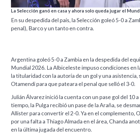
La Selección ganó en casa y ahora solo queda jugar el Mundi
En su despedida del país, la Selección goleó 5-0 a Zam
penal), Barco y un tanto en contra.
Argentina goleó 5-0 a Zambia en la despedida del equip
Mundial 2026. La Albiceleste impuso condiciones en l
la titularidad con la autoría de un gol y una asistenci
Otamendi para que pateara el penal que selló el 3-0.
Julián Álvarez inició la cuenta con un pase gol del 10 a
tiempo, la Pulga recibió un pase de la Araña, se desm
Allister para convertir el 2-0. Ya en el complemento
por una falta a Thiago Almada en el área, Chanda anotó 
en la última jugada del encuentro.