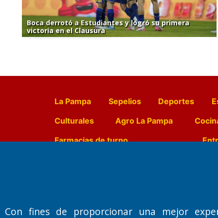
Boca derrotó a Estudiantes y logró su primera
victoria en el Clausura
La Pampa
Sepelios
Deportes
E
Culturales
Agro La Pampa
Cocin
Farmacias de turno
Entr
Fundado por el
Doctor Antonio 
Primera edición: Domingo 3 de May
Con fines de proporcionar una mejor expe
Miembro de ADIRA,ADEPA y CPPAL