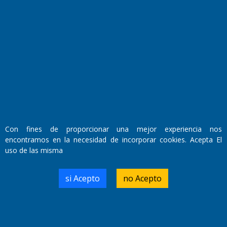
Fundado por el
Doctor Antonio Nemesio
Con fines de proporcionar una mejor experiencia nos
Primera edición: Domingo 3 de Mayo de 1992
encontramos en la necesidad de incorporar cookies. Acepta El
Miembro de ADIRA,ADEPA y CPPAL
Propietario: El Diario SRL
uso de las misma
Director Periodístico:
Walter René Goñi
si Acepto
no Acepto
Domicilio Legal: José Ingenieros 855,
Santa Rosa, La Pampa.
Número de Registro DNDA: