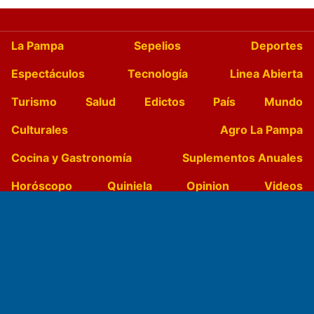
La Pampa
Sepelios
Deportes
Espectáculos
Tecnología
Linea Abierta
Turismo
Salud
Edictos
País
Mundo
Culturales
Agro La Pampa
Cocina y Gastronomía
Suplementos Anuales
Horóscopo
Quiniela
Opinion
Videos
Farmacias de turno
Entre Pocillos
Transmisiones en vivo
El Diario de Papel en DIGITAL