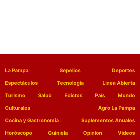
La Pampa
Sepelios
Deportes
Espectáculos
Tecnología
Linea Abierta
Turismo
Salud
Edictos
País
Mundo
Culturales
Agro La Pampa
Cocina y Gastronomía
Suplementos Anuales
Horóscopo
Quiniela
Opinion
Videos