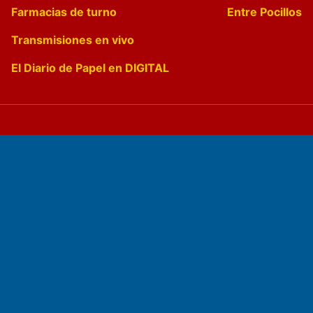
Farmacias de turno
Entre Pocillos
Transmisiones en vivo
El Diario de Papel en DIGITAL
Fundado por el
Doctor Antonio Nemesio
Primera edición: Domingo 3 de Mayo de 1992
Miembro de ADIRA,ADEPA y CPPAL