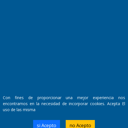
El Diario de Papel en DIGITAL
Fundado por el
Doctor Antonio Nemesio
Primera edición: Domingo 3 de Mayo de 1992
Con fines de proporcionar una mejor experiencia nos
Miembro de ADIRA,ADEPA y CPPAL
encontramos en la necesidad de incorporar cookies. Acepta El
Propietario: El Diario SRL
Director Periodístico:
uso de las misma
Walter René Goñi
si Acepto
no Acepto