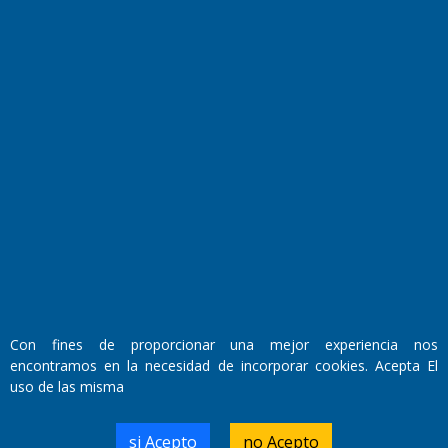
Fundado por el
Doctor Antonio Nemesio
Primera edición: Domingo 3 de Mayo de 1992
Miembro de ADIRA,ADEPA y CPPAL
Propietario: El Diario SRL
Con fines de proporcionar una mejor experiencia nos
Director Periodístico:
encontramos en la necesidad de incorporar cookies. Acepta El
Walter René Goñi
uso de las misma
si Acepto
no Acepto