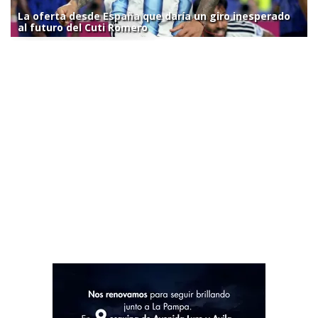
La oferta desde España que daría un giro inesperado
al futuro del Cuti Romero