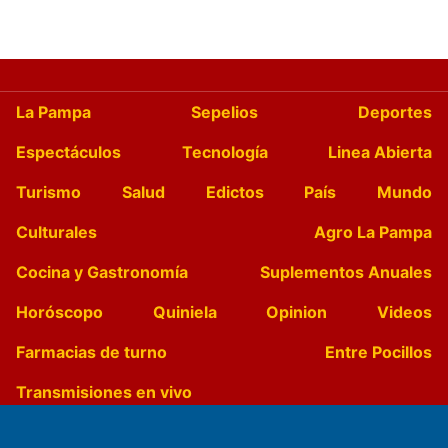
La Pampa
Sepelios
Deportes
Espectáculos
Tecnología
Linea Abierta
Turismo
Salud
Edictos
País
Mundo
Culturales
Agro La Pampa
Cocina y Gastronomía
Suplementos Anuales
Horóscopo
Quiniela
Opinion
Videos
Farmacias de turno
Entre Pocillos
Transmisiones en vivo
El Diario de Papel en DIGITAL