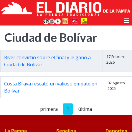
Ciudad de Bolívar
17 Febrero
River convirtió sobre el final y le ganó a
2026
Ciudad de Bolívar
02 Agosto
Costa Brava rescató un valioso empate en
2025
Bolívar
primera
1
última
La Pampa
Sepelios
Deportes