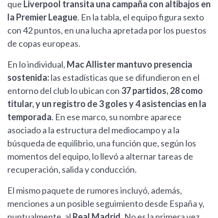
que
Liverpool transita una campaña con altibajos en
la Premier League
. En la tabla, el equipo figura sexto
con 42 puntos, en una lucha apretada por los puestos
de copas europeas.
En lo individual,
Mac Allister mantuvo presencia
sostenida:
las estadísticas que se difundieron en el
entorno del club lo ubican con
37 partidos, 28 como
titular, y un registro de 3 goles y 4 asistencias en la
temporada
. En ese marco, su nombre aparece
asociado a la estructura del mediocampo y a la
búsqueda de equilibrio, una función que, según los
momentos del equipo, lo llevó a alternar tareas de
recuperación, salida y conducción.
El mismo paquete de rumores incluyó, además,
menciones a un posible seguimiento desde España y,
puntualmente, al
Real Madrid
. No es la primera vez