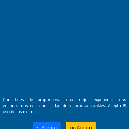
El Diario de Papel en DIGITAL
Fundado por el
Doctor Antonio Nemesio
Primera edición: Domingo 3 de Mayo de 1992
Con fines de proporcionar una mejor experiencia nos
Miembro de ADIRA,ADEPA y CPPAL
encontramos en la necesidad de incorporar cookies. Acepta El
Propietario: El Diario SRL
Director Periodístico:
uso de las misma
Walter René Goñi
si Acepto
no Acepto