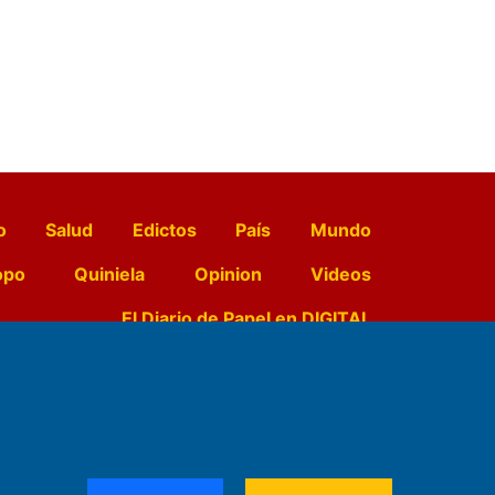
o
Salud
Edictos
País
Mundo
opo
Quiniela
Opinion
Videos
El Diario de Papel en DIGITAL
e Contenidos:
Nemesio
ración,