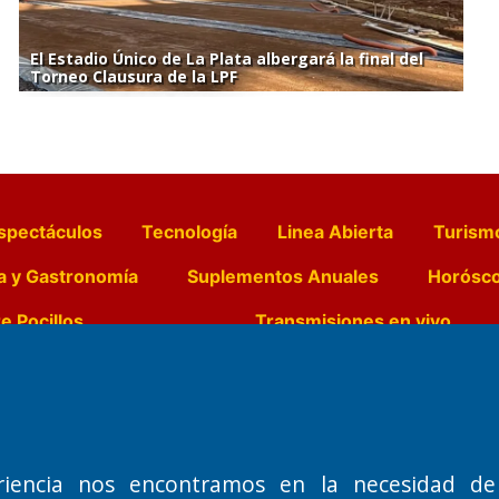
El Estadio Único de La Plata albergará la final del
Torneo Clausura de la LPF
spectáculos
Tecnología
Linea Abierta
Turism
a y Gastronomía
Suplementos Anuales
Horósc
e Pocillos
Transmisiones en vivo
Nemesio
Domicilio Legal: José Ingenieros 855,
Director General d
o de 1992
Santa Rosa, La Pampa.
Dr. Jorge Ricardo 
riencia nos encontramos en la necesidad de
Número de Registro DNDA:
Redacción, Administ