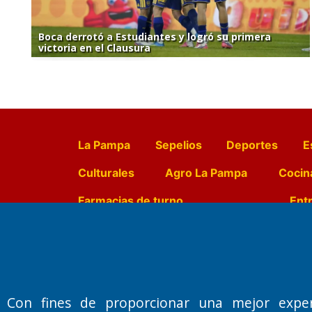
Boca derrotó a Estudiantes y logró su primera
victoria en el Clausura
La Pampa
Sepelios
Deportes
E
Culturales
Agro La Pampa
Cocin
Farmacias de turno
Entr
Fundado por el
Doctor Antonio 
Primera edición: Domingo 3 de May
Con fines de proporcionar una mejor expe
Miembro de ADIRA,ADEPA y CPPAL