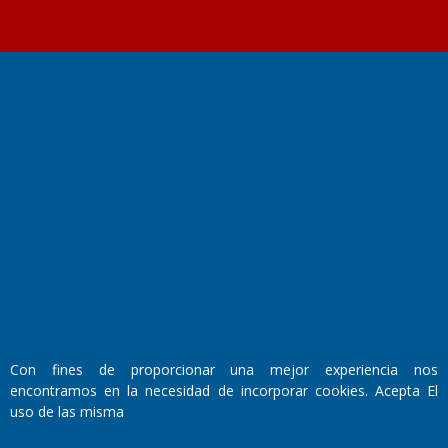
Fundado por el
Doctor Antonio Nemesio
Primera edición: Domingo 3 de Mayo de 1992
Miembro de ADIRA,ADEPA y CPPAL
Propietario: El Diario SRL
Director Periodístico:
Walter René Goñi
Con fines de proporcionar una mejor experiencia nos
encontramos en la necesidad de incorporar cookies. Acepta El
Domicilio Legal: José Ingenieros 855,
uso de las misma
Santa Rosa, La Pampa.
Número de Registro DNDA: