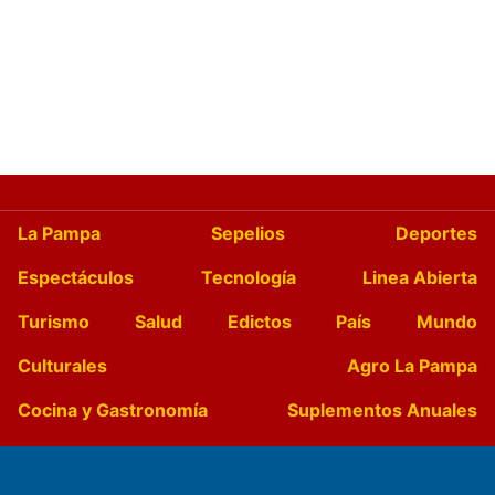
La Pampa
Sepelios
Deportes
Espectáculos
Tecnología
Linea Abierta
Turismo
Salud
Edictos
País
Mundo
Culturales
Agro La Pampa
Cocina y Gastronomía
Suplementos Anuales
Horóscopo
Quiniela
Opinion
Videos