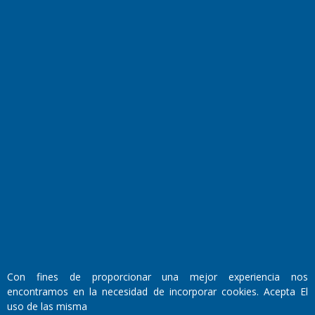
Farmacias de turno
Entre Pocillos
Transmisiones en vivo
El Diario de Papel en DIGITAL
Fundado por el
Doctor Antonio Nemesio
Con fines de proporcionar una mejor experiencia nos
Primera edición: Domingo 3 de Mayo de 1992
encontramos en la necesidad de incorporar cookies. Acepta El
Miembro de ADIRA,ADEPA y CPPAL
uso de las misma
Propietario: El Diario SRL