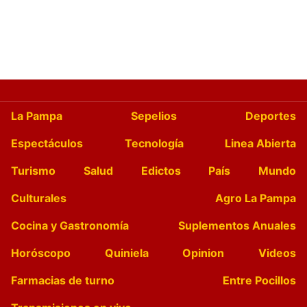
La Pampa
Sepelios
Deportes
Espectáculos
Tecnología
Linea Abierta
Turismo
Salud
Edictos
País
Mundo
Culturales
Agro La Pampa
Cocina y Gastronomía
Suplementos Anuales
Horóscopo
Quiniela
Opinion
Videos
Farmacias de turno
Entre Pocillos