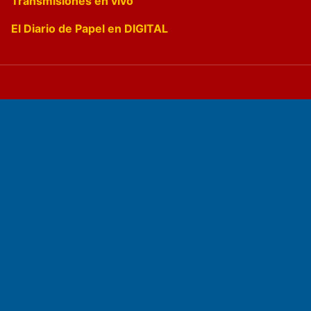
Transmisiones en vivo
El Diario de Papel en DIGITAL
Fundado por el
Doctor Antonio Nemesio
Primera edición: Domingo 3 de Mayo de 1992
Miembro de ADIRA,ADEPA y CPPAL
Propietario: El Diario SRL
Director Periodístico:
Walter René Goñi