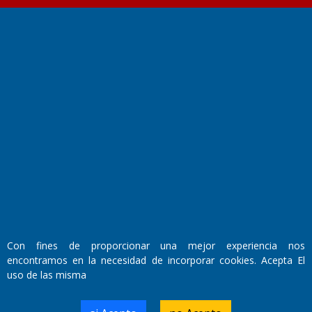
Fundado por el
Doctor Antonio Nemesio
Primera edición: Domingo 3 de Mayo de 1992
Miembro de ADIRA,ADEPA y CPPAL
Propietario: El Diario SRL
Director Periodístico:
Walter René Goñi
Con fines de proporcionar una mejor experiencia nos
encontramos en la necesidad de incorporar cookies. Acepta El
uso de las misma
Domicilio Legal: José Ingenieros 855,
Santa Rosa, La Pampa.