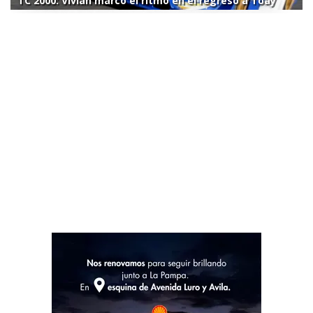
TC 2000: Vivian marcó el ritmo en el regreso a Toay