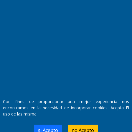
Fundado por el
Doctor Antonio Nemesio
Primera edición: Domingo 3 de Mayo de 1992
Miembro de ADIRA,ADEPA y CPPAL
Propietario: El Diario SRL
Director Periodístico:
Con fines de proporcionar una mejor experiencia nos
Walter René Goñi
encontramos en la necesidad de incorporar cookies. Acepta El
uso de las misma
Domicilio Legal: José Ingenieros 855,
si Acepto
no Acepto
Santa Rosa, La Pampa.