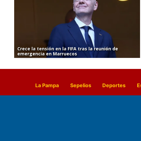
Crece la tensión en la FIFA tras la reunión de
emergencia en Marruecos
La Pampa
Sepelios
Deportes
E
Culturales
Agro La Pampa
Cocin
Farmacias de turno
Entr