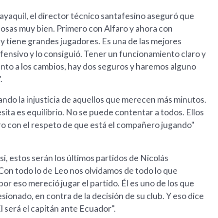
ayaquil, el director técnico santafesino aseguró que
cosas muy bien. Primero con Alfaro y ahora con
y tiene grandes jugadores. Es una de las mejores
fensivo y lo consiguió. Tener un funcionamiento claro y
nto a los cambios, hay dos seguros y haremos alguno
.
tando la injusticia de aquellos que merecen más minutos.
esita es equilibrio. No se puede contentar a todos. Ellos
ro con el respeto de que está el compañero jugando"
, estos serán los últimos partidos de Nicolás
Con todo lo de Leo nos olvidamos de todo lo que
por eso mereció jugar el partido. Él es uno de los que
sionado, en contra de la decisión de su club. Y eso dice
 será el capitán ante Ecuador".