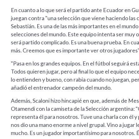
En cuanto a lo que será el partido ante Ecuador en Gu
juegan contra "una selección que viene haciendo las 
Sebastián. Es una de las más importantes en el mundo 
selecciones del mundo. Este equipo intenta ser muy o
será partido complicado. Es una buena prueba. En cua
más. Creemos que es importante ver otros jugadores"
"Pasa en los grandes equipos. En el fútbol seguirá es
Todos quieren jugar, pero al final lo que el equipo nec
lo entienden y bueno, con rabia cuando no juegan, pe
añadió el entrenador campeón del mundo.
Además, Scaloni hizo hincapié en que, además de Messi
Otamendi con la camiseta de la Selección argentina: "
representa él para nosotros. Tuve una charla con él y 
nos dio una mano enorme a nivel grupal. Vino a jugar le
mucho. Es un jugador importantísimo para nosotros. Él