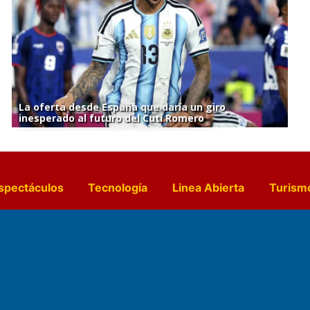
La oferta desde España que daría un giro
inesperado al futuro del Cuti Romero
spectáculos
Tecnología
Linea Abierta
Turism
a y Gastronomía
Suplementos Anuales
Horósc
e Pocillos
Transmisiones en vivo